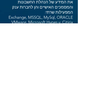
את המידע של הנהלת החשבונות
והמסמכים האישיים והן לחברות ענק
המפעילות שרתי:
Exchange, MSSQL, MySql, ORACLE
VMware, Microsoft Hyper-v, Citirix
Xen
יתרון חשוב בשיטת הגיבוי המרוחק
אפשרות שיחזור לנקודות זמן ללא צורך
בשמירת מדיה, שרתי הגיבוי הייעודיים
שומרים את החומר המגובה כמה
גרסאות אחורה לפי מה שהוגדר, מה
שמאפשר לשחזר קובץ או כל המידע
לתאריך מסוים או לשחזר קובץ ספציפי
כמה גרסאות אחורה לנקודת זמן שאנו
מעוניינים.
להלן דוגמה שבה גיליתם שנהרס לכם
קובץ Excel בזכות האפשרות של צפייה
בכל גרסאות הקובץ במשך הימים
והחודשים האחרונים בממשק הנגיש לכם
בשרת הגיבוי אתם תקבלו את הקובץ