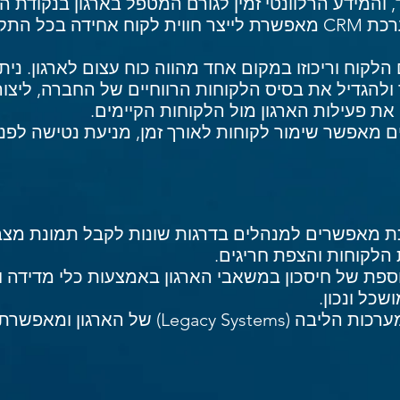
והמידע הרלוונטי זמין לגורם המטפל בארגון בנקודת ה
בניית התהליכים העסקיים במערכת CRM מאפשרת לייצר חווית לקוח א
לקוח וריכוזו במקום אחד מהווה כוח עצום לארגון. נית
ולהגדיל את בסיס הלקוחות הרווחיים של החברה, ליצור
ת פעילות הארגון מול הלקוחות הקיימים.
ים מאפשר שימור לקוחות לאורך זמן, מניעת נטישה לפ
רכת מאפשרים למנהלים בדרגות שונות לקבל תמונת מצ
 הלקוחות והצפת חריגים.
תועלת נוספת של חיסכון במשאבי הארגון באמצעות כלי מדי
שכל ונכון.
מערכת ה-CRM מתממשקת למערכות הליבה (Systems