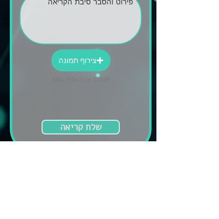
צירוף תמונה
Max File Size 15MB
שלח קריאה
לשליטה מרחוק
לחץ/י כאן